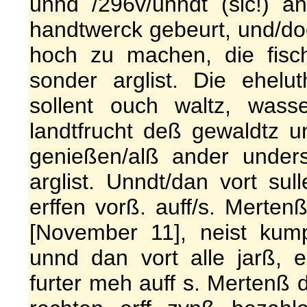
unnd /296v/unndt (sic!) a
handtwerck gebeurt, und/doc
hoch zu machen, die fisch
sonder arglist. Die ehelu
sollent ouch waltz, wass
landtfrucht deß gewaldtz u
genießen/alß ander under
arglist. Unndt/dan vort sul
erffen vorß. auff/s. Merten
[November 11], neist kump
unnd dan vort alle jarß, er
furter meh auff s. Mertenß 