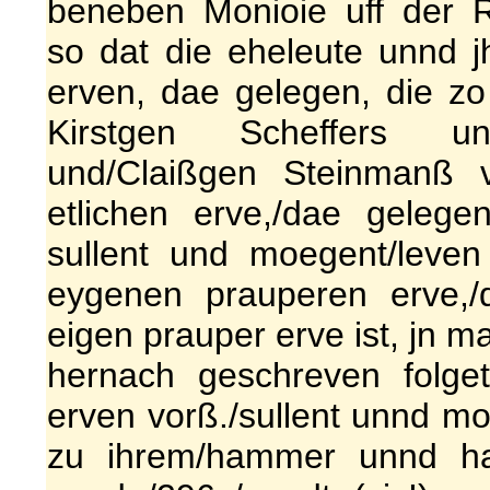
beneben Monioie uff der R
so dat die eheleute unnd jh
erven, dae gelegen, die zo
Kirstgen Scheffers un
und/Claißgen Steinmanß 
etlichen erve,/dae gelege
sullent und moegent/leve
eygenen prauperen erve,/
eigen prauper erve ist, jn m
hernach geschreven folge
erven vorß./sullent unnd m
zu ihrem/hammer unnd ha