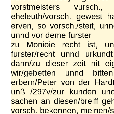
vorstmeisters vursch.
eheleuth/vorsch. gewest h
erven, so vorsch./steit, unn
unnd vor deme furster
zu Monioie recht ist, u
furster/recht unnd urkun
dann/zu dieser zeit nit e
wir/gebetten unnd bitt
erbern/Peter von der Hardt
unß /297v/zur kunden und
sachen an diesen/breiff ge
vorsch. bekennen, meinen/s