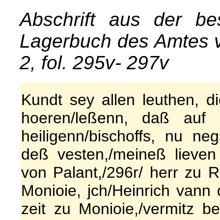
Abschrift aus der be
Lagerbuch des Amtes 
2, fol. 295v- 297v
Kundt sey allen leuthen, di
hoeren/leßenn, daß auf
heiligenn/bischoffs, nu ne
deß vesten,/meineß lieven
von Palant,/296r/ herr zu R
Monioie, jch/Heinrich vann d
zeit zu Monioie,/vermitz be