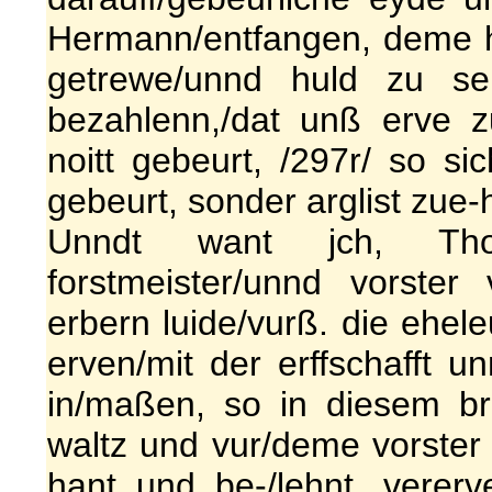
Hermann/entfangen, deme h
getrewe/unnd huld zu s
bezahlenn,/dat unß erve 
noitt gebeurt, /297r/ so s
gebeurt, sonder arglist zue-
Unndt want jch, Tho
forstmeister/unnd vorster
erbern luide/vurß. die ehele
erven/mit der erffschafft u
in/maßen, so in diesem brei
waltz und vur/deme vorster z
hant und be-/lehnt, vererv