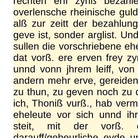
rechten erff zynß bezahl
overlensche rheinische guld
alß zur zeitt der bezahlu
geve ist, sonder arglist. Un
sullen die vorschriebene eh
dat vorß. ere erven frey z
unnd vonn jhrem leiff, vo
andern mehr erve, gereiden 
zu thun, zu geven noch zu d
ich, Thoniß vurß., hab vermit
eheleute vor sich unnd ih
steit, mit der vorß. e
darauff/gebeurliche eyde 