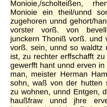
Monioie,/scholteißen, rh
Monioie ein theil/unnd so
zugehoren unnd gehort/hant,
vorster vorß. von bevell
junckern Thoniß vorß. und v
vorß. sein, unnd so waldtz 
ist, zu rechter erffschafft 
gewerfft hant unnd erven in 
man, meister Herman Hame
sohn, waß von der hutten s
zu wohnen, unnd Entgen, d
haußfraw unnd jhre erve