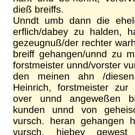
dieß breiffs.
Unndt umb dann die ehele
erflich/dabey zu halden, h
gezeugnuß/der rechter warh
breiff gehangen/unnd zu me
forstmeister unnd/vorster vu
den meinen ahn /diesen
Heinrich, forstmeister zur
over unnd angeweßen bi
kunden unnd von geheisc
vursch. heran gehangen h
vursch. hiebey gewest